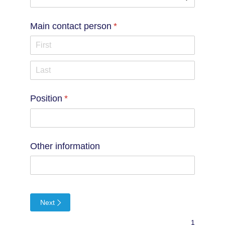
Main contact person
(required)
*
Position
(required)
*
Other information
Next