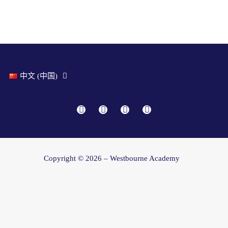
中文 (中国)
F
I
Y
L
a
n
o
i
c
s
u
n
e
t
t
k
b
a
u
e
Copyright © 2026 – Westbourne Academy
o
g
b
d
o
r
e
i
k
a
n
m