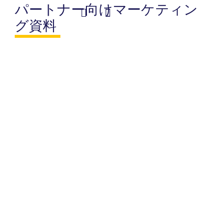
内
パートナー向けマーケティン
容
グ資料
を
日本語
Student Information
ス
キ
ッ
プ