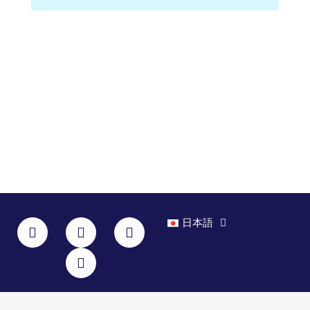
F
I
L
Y
日本語
a
n
i
o
c
s
n
u
e
t
k
t
b
a
e
u
o
g
d
b
o
r
i
e