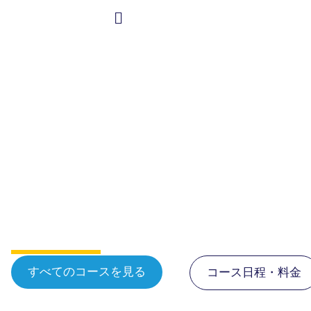
内
容
Student Information
を
日本語
ス
キ
ッ
プ
ボーンマスの英語コー
ス
すべてのコースを見る
コース日程・料金