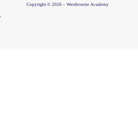
k
a
n
Copyright © 2026 – Westbourne Academy
m