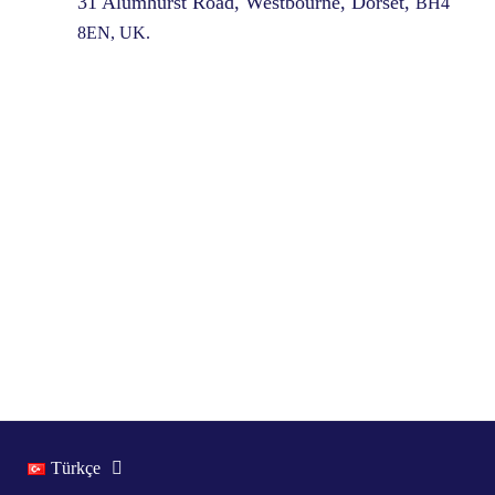
31 Alumhurst Road, Westbourne, Dorset,
BH4
8EN, UK.
Türkçe