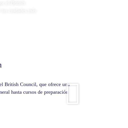
r el British
 las ciudades más
h
el British Council, que ofrece una
eneral hasta cursos de preparación