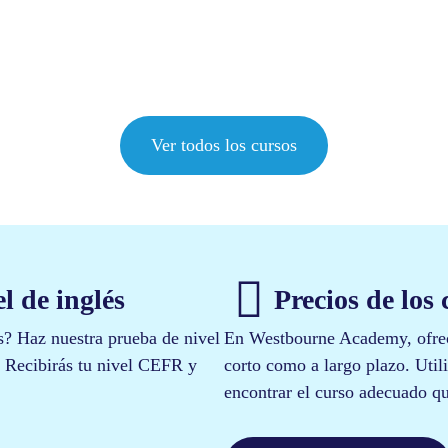
nior
de
exámenes
Ver todos los cursos
 de inglés​
Precios de los 
és? Haz nuestra prueba de nivel
En Westbourne Academy, ofrece
e. Recibirás tu nivel CEFR y
corto como a largo plazo. Util
encontrar el curso adecuado qu