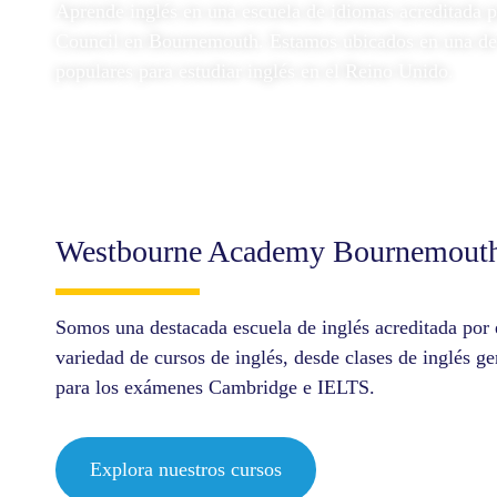
Aprende inglés en una escuela de idiomas acreditada po
Council en Bournemouth. Estamos ubicados en una de
populares para estudiar inglés en el Reino Unido.
Westbourne Academy Bournemout
Somos una destacada escuela de inglés acreditada por 
variedad de cursos de inglés, desde clases de inglés g
para los exámenes Cambridge e IELTS.
Explora nuestros cursos