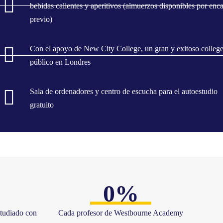
bebidas calientes y aperitivos (almuerzos disponibles por enc
previo)
Con el apoyo de New City College, un gran y exitoso colleg
público en Londres
Sala de ordenadores y centro de escucha para el autoestudio
gratuito
0
%
studiado con
Cada profesor de Westbourne Academy