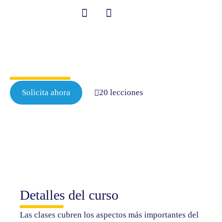
Ir
al
contenido
Student Information
Curso general
principal de inglés
Solicita ahora
20 lecciones
Detalles del curso
Las clases cubren los aspectos más importantes del