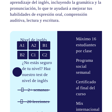
aprendizaje del inglés, incluyendo la gramática y la
pronunciación, lo que te ayudará a mejorar tus
habilidades de expresión oral, comprensión
auditiva, lectura y escritura.
Máximo 16
Nivel de inglés
estudiantes
A1
A2
B1
por clase
B2
C1
C2
Programa
¿No estás seguro
social
de tu nivel? Haz
semanal
nuestro test de
nivel de inglés
Certificado
al final del
2+ semanas​
curso
20 lecciones​
Mix
internacional