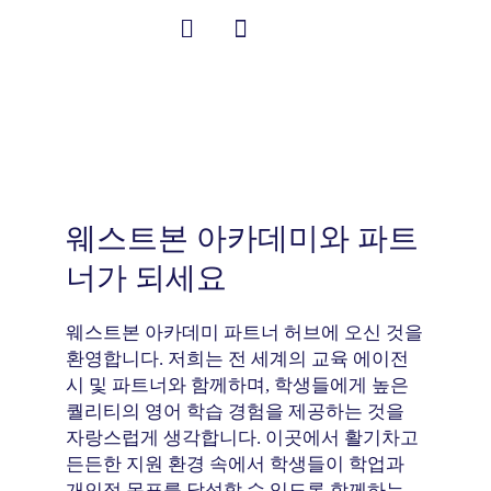
콘
함께 일하기
텐
츠
한국어
Student Information
ETO 파트너 허브
로
건
너
뛰
기
웨스트본 아카데미와 파트
너가 되세요
웨스트본 아카데미 파트너 허브에 오신 것을
환영합니다. 저희는 전 세계의 교육 에이전
시 및 파트너와 함께하며, 학생들에게 높은
퀄리티의 영어 학습 경험을 제공하는 것을
자랑스럽게 생각합니다. 이곳에서 활기차고
든든한 지원 환경 속에서 학생들이 학업과
개인적 목표를 달성할 수 있도록 함께하는