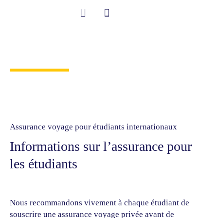
Aller
au
contenu
Student Information
Bienvenue à Westbourne Academy !
Assurance étudiant
Assurance voyage pour étudiants internationaux
Informations sur l’assurance pour
les étudiants
Nous recommandons vivement à chaque étudiant de
souscrire une assurance voyage privée avant de