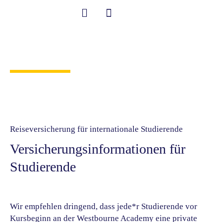
Zum
Inhalt
springen
Student Information
Willkommen an der Westbourne Academy!
Studentenversicherung
Reiseversicherung für internationale Studierende
Versicherungsinformationen für
Studierende
Wir empfehlen dringend, dass jede*r Studierende vor
Kursbeginn an der Westbourne Academy eine private