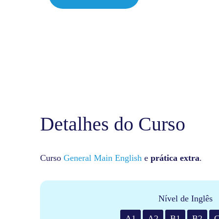
Detalhes do Curso
Curso
General Main English
e
prática extra
.
Nível de Inglês
A1
A2
B1
B2