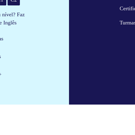
Certifi
u nível? Faz
Turmas
e Inglês
s​
s
​