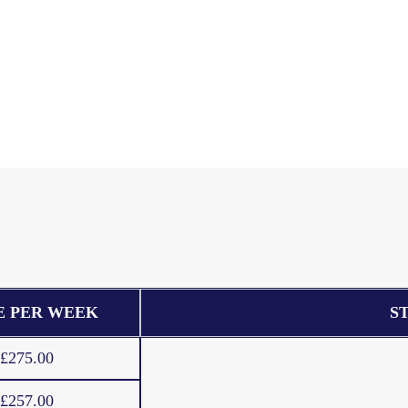
E PER WEEK
S
£275.00
£257.00