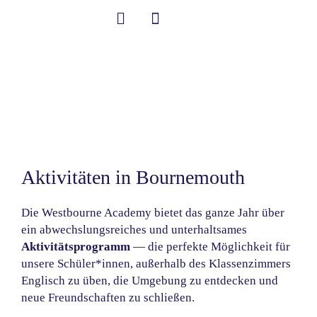
Zum
Inhalt
springen
Student Information
Willkommen an der Westbourne Academy!
Kultur- &
Freizeitprogramm
Aktivitäten in Bournemouth
Die Westbourne Academy bietet das ganze Jahr über
ein abwechslungsreiches und unterhaltsames
Aktivitätsprogramm
— die perfekte Möglichkeit für
unsere Schüler*innen, außerhalb des Klassenzimmers
Englisch zu üben, die Umgebung zu entdecken und
neue Freundschaften zu schließen.