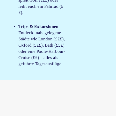
spielt Golf (£££) oder
leiht euch ein Fahrrad (£
£).
Trips & Exkursionen
Entdeckt nahegelegene
Städte wie London (£££),
Oxford (£££), Bath (£££)
oder eine Poole-Harbour-
Cruise (££) – alles als
geführte Tagesausflüge.