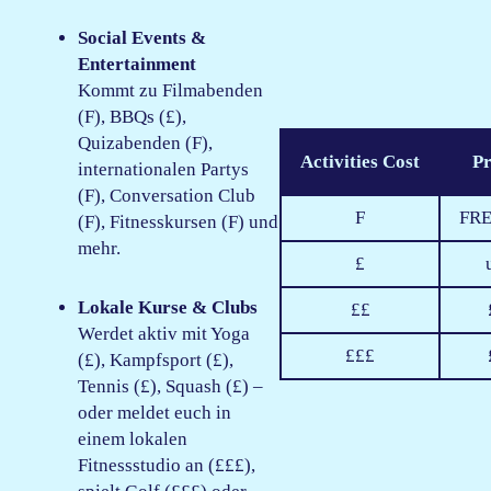
Social Events &
Entertainment
Kommt zu Filmabenden
(F), BBQs (£),
Quizabenden (F),
Activities Cost
Pr
internationalen Partys
(F), Conversation Club
F
FRE
(F), Fitnesskursen (F) und
mehr.
£
Lokale Kurse & Clubs
££
Werdet aktiv mit Yoga
£££
(£), Kampfsport (£),
Tennis (£), Squash (£) –
oder meldet euch in
einem lokalen
Fitnessstudio an (£££),