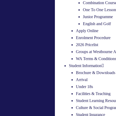
Combination Cours
One To One Lesson
Junior Programme​
English and Golf​
Apply Online
Enrolment Procedure
2026 Pricelist
Groups at Westbourne 
WA Terms & Conditions /
Student Information
Brochure & Downloads
Arrival
Under 18s
Facilities & Teaching
Student Learning Resou
Culture & Social Prog
Student Insurance