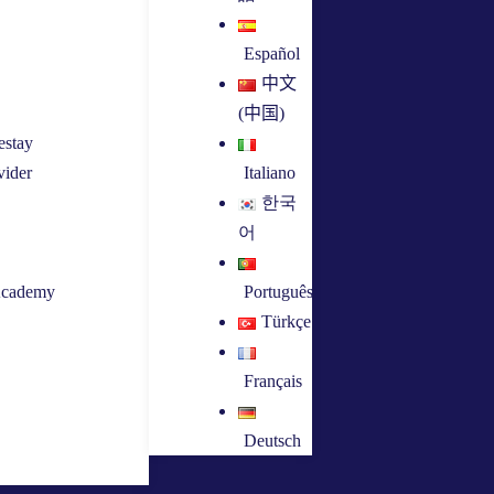
Español
中文
(中国)
stay
vider
Italiano
한국
어
Academy
Português
Türkçe
Français
Deutsch