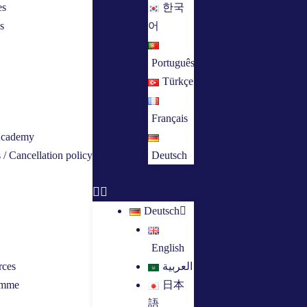
es
한국
s
어
Português
Türkçe
Français
Academy
 Cancellation policy​
Deutsch
Deutsch
English
rces
العربية
ramme
日本
語