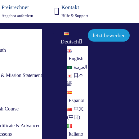
Preisrechner
Kontakt
Angebot anfordern
Hilfe & Support
Jetzt bewerben
Deutsch
uth
English
العربية
s & Mission Statement
日本
語
Español
sh Course
中文
e
(中国)
rtificate & Advanced
essons
Italiano