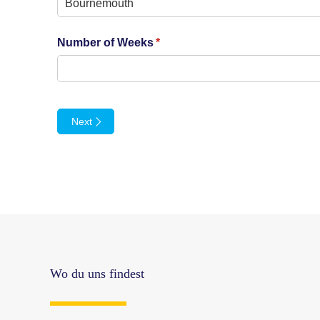
Number of Weeks
(required)
*
Next
Wo du uns findest