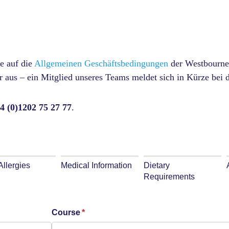
te auf die
Allgemeinen Geschäftsbedingungen
der Westbourne
 aus – ein Mitglied unseres Teams meldet sich in Kürze bei d
4 (0)1202 75 27 77
.
Allergies
Medical Information
Dietary
Requirements
Course
(required)
*