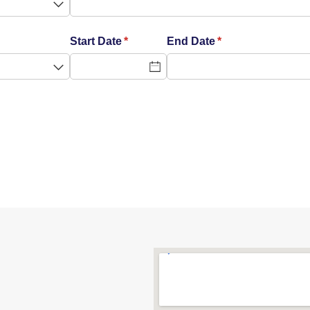
Start Date
(required)
*
End Date
(required)
*